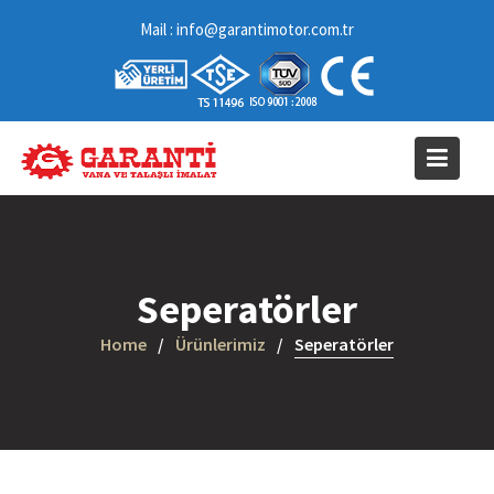
Skip
Mail : info@garantimotor.com.tr
to
content
Seperatörler
Home
Ürünlerimiz
Seperatörler