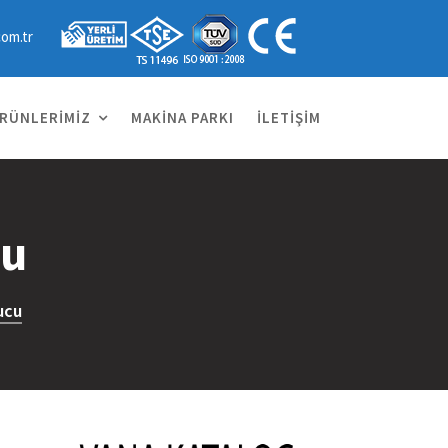
com.tr
RÜNLERIMIZ
MAKINA PARKI
İLETIŞIM
cu
ucu