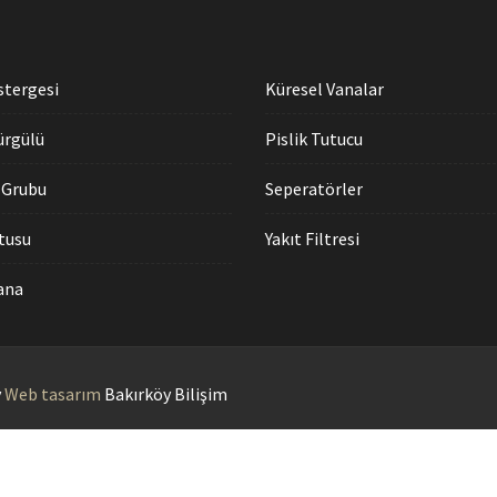
stergesi
Küresel Vanalar
ürgülü
Pislik Tutucu
 Grubu
Seperatörler
utusu
Yakıt Filtresi
Vana
y
Web tasarım
Bakırköy Bilişim